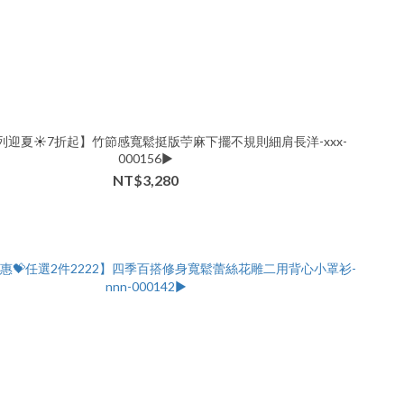
列迎夏☀️7折起】竹節感寬鬆挺版苧麻下擺不規則細肩長洋-xxx-
000156▶
NT$3,280