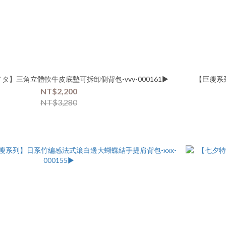
タ】三角立體軟牛皮底墊可拆卸側背包-vvv-000161▶
【巨瘦系
NT$2,200
NT$3,280