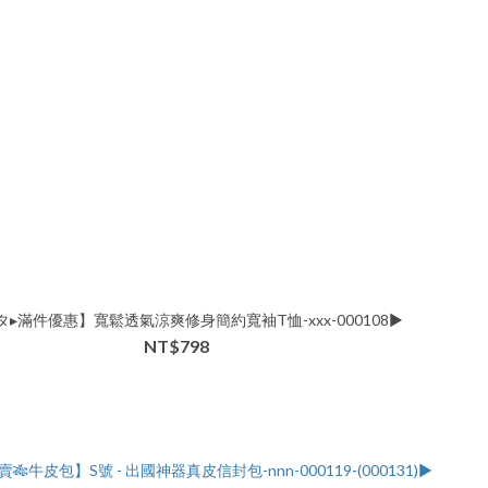
▸滿件優惠】寬鬆透氣涼爽修身簡約寬袖T恤-xxx-000108▶
NT$798