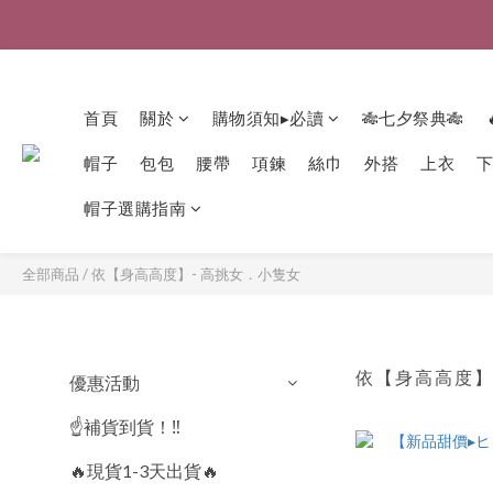
首頁
關於
購物須知▸必讀
🎋七夕祭典🎋
帽子
包包
腰帶
項鍊
絲巾
外搭
上衣
帽子選購指南
全部商品
/
依【身高高度】- 高挑女．小隻女
依【身高高度】
優惠活動
☝️補貨到貨！‼️
🔥現貨1-3天出貨🔥