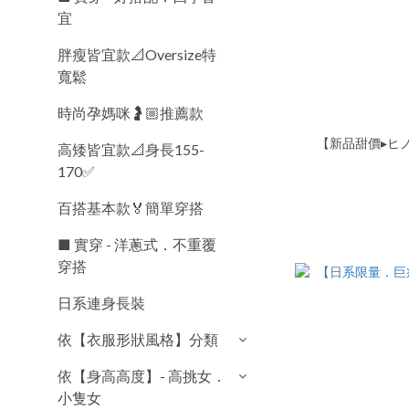
宜
胖瘦皆宜款📐Oversize特
寬鬆
時尚孕媽咪🤰🏼推薦款
【新品甜價▸ヒノ
高矮皆宜款📐身長155-
170✅
百搭基本款🏅簡單穿搭
■ 實穿 - 洋蔥式．不重覆
穿搭
日系連身長裝
依【衣服形狀風格】分類
依【身高高度】- 高挑女．
小隻女