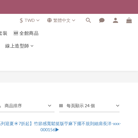
$
TWD
繁體中文
套裝
🆕 全館商品
線上造型師
商品排序
每頁顯示 24 個