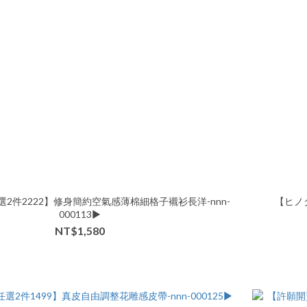
選2件2222】修身簡約空氣感薄棉細格子襯衫長洋-nnn-
【ヒノタ
000113▶
NT$1,580