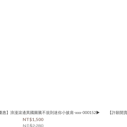
惠】浪漫滾邊異國圖騰不規則迷你小披肩-xxx-000152▶
【許願開賣
NT$1,500
NT$2,280