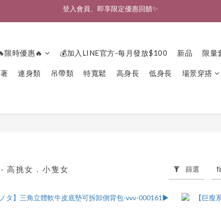
🎉新北淡水實體門市🤗歡迎蒞臨試穿🎉
🎉新北淡水實體門市🤗歡迎蒞臨試穿🎉
🔥限時優惠🔥
💰加入LINE官方-每月發放$100
新品
限量
下著
連身類
吊帶類
特寬鬆
高身長
低身長
場景穿搭
- 高挑女．小隻女
篩選
151 件商品