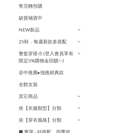
售完轉預購
缺貨補貨中
NEW新品
25秋．每週新款多搭配
整套穿搭🎨 (登入會員享有
限定5%購物金回饋✨)
谷中推薦▸強推經典款
全館女裝
其它商品
依【衣服類型】分類
依【穿衣風格】分類
■ 實穿 - 好搭配．四季皆