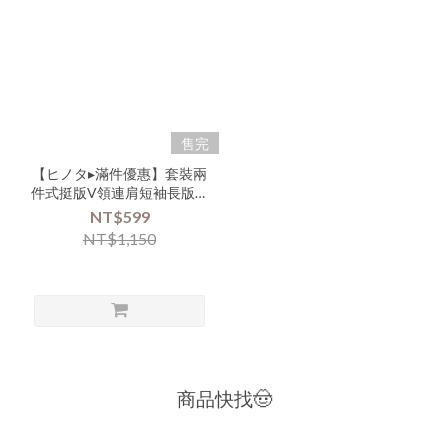
售完
【ヒノタ▸滿件優惠】套裝兩
件式挺版V領連肩短袖長版上
衣短褲套裝-xxx-07248▶
NT$599
NT$1,150
商品快找🤠