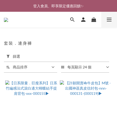
登入會員、即享限定優惠回饋✨
🎉新北淡水實體門市🤗歡迎蒞臨試穿🎉
🎉新北淡水實體門市🤗歡迎蒞臨試穿🎉
套裝．連身褲
7 件商品
套
篩選
用
篩
商品排序
每頁顯示 24 個
選
(0/20)
價格
(NT$)
~