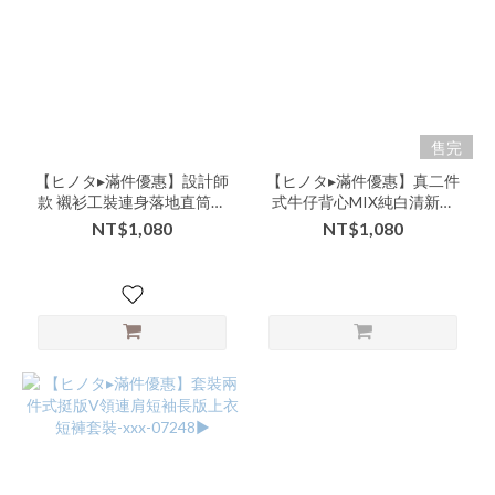
商
品
類
別-
配
件-
售完
項
【ヒノタ▸滿件優惠】設計師
【ヒノタ▸滿件優惠】真二件
鏈
款 襯衫工裝連身落地直筒寬
式牛仔背心MIX純白清新系
(1)
褲 -xxx-01209▶
長洋-牛仔背心下單區-xxx-
NT$1,080
NT$1,080
330531▶