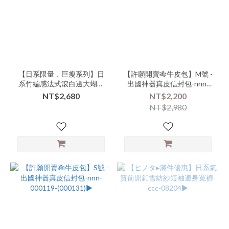
品
牌
商
品
【日系限量．巨瘦系列】日
【許願開賣🎋牛皮包】M號 -
類
系竹編感法式滾白邊大蝴蝶
出國神器真皮信封包-nnn-
別-
結手提肩背包-xxx-000155▶
000131-(000119)▶
NT$2,680
NT$2,200
連
NT$2,980
身-
褲
裝
(2)
商
品
類
別-
配
件-