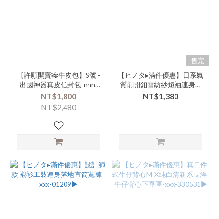
包
包
(2)
商
品
售完
類
別-
【許願開賣🎋牛皮包】S號 -
【ヒノタ▸滿件優惠】日系氣
出國神器真皮信封包-nnn-
質前開釦雪紡紗短袖連身寬
外
000119-(000131)▶
褲-ccc-08204▶
搭-
NT$1,800
NT$1,380
短
NT$2,480
版
(1)
商
品
類
別-
套
裝
(1)